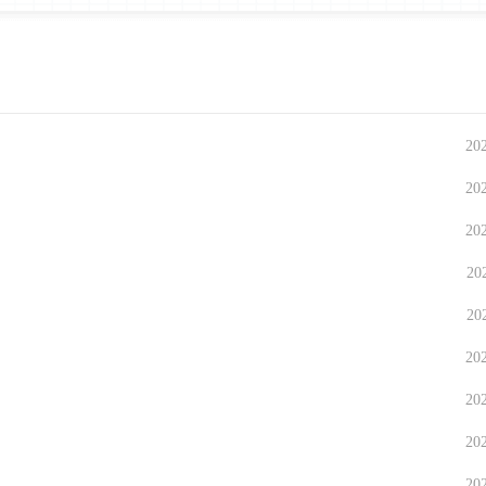
20
20
20
20
20
20
20
20
20