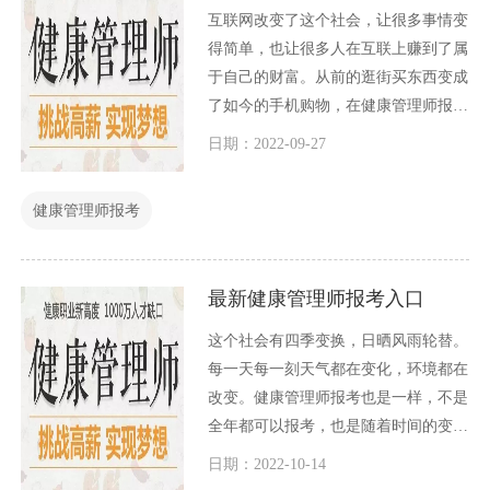
互联网改变了这个社会，让很多事情变
得简单，也让很多人在互联上赚到了属
于自己的财富。从前的逛街买东西变成
了如今的手机购物，在健康管理师报名
方面也是与时俱进，从前只能线下报
日期：2022-09-27
考，让考生十分为难，特别是距离报考
地点远的考生，报考十分不便利，但是
健康管理师报考
如今年，健康管理师可以实现网上报
考，需要报考的考生只需要在网上填写
自己的信息报考即可，今天小编就健康
最新健康管理师报考入口
管理师网上报考这个问题，给大家详细
介绍一下。
这个社会有四季变换，日晒风雨轮替。
每一天每一刻天气都在变化，环境都在
改变。健康管理师报考也是一样，不是
全年都可以报考，也是随着时间的变化
健康管理师报考也在变化，政策也在改
日期：2022-10-14
动。很多人都关心最新加快管理师报考