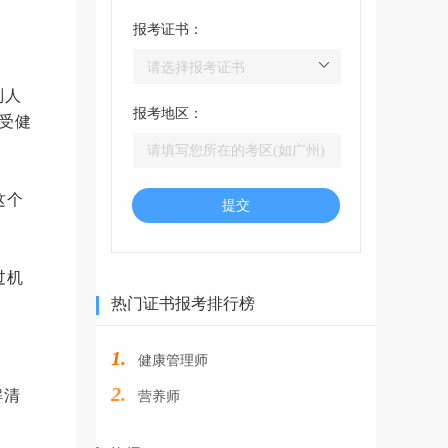
报考证书：
别人
报考地区：
受健
这个
提交
过机
热门证书报考排行榜
1.
健康管理师
2.
解清
营养师