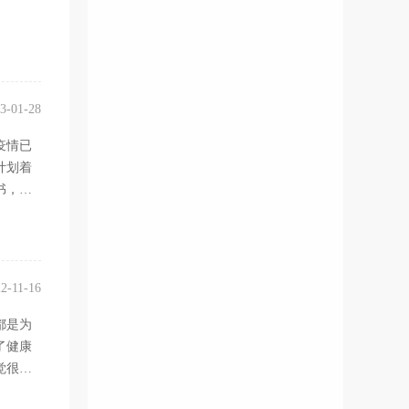
3-01-28
疫情已
计划着
书，提
2-11-16
都是为
了健康
觉很有