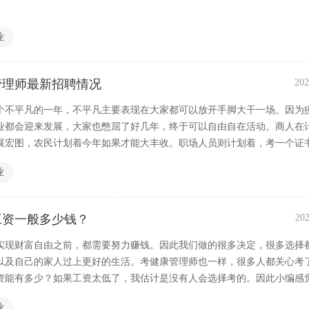
业
康管理师最新招聘情况
202
是一个不平凡的一年，不平凡主要表现在大家都可以放开手脚大干一场。因为
业都会迎来发展，大家也憋屈了好几年，终于可以自由自在活动。商人在
展宏图，农民计划着今年如果才能大丰收。职场人员则计划着，考一个证
业
工资一般多少钱？
202
实现财富自由之前，都需要努力赚钱。因此我们做的很多决定，很多选择
以及自己的家人过上更好的生活。考健康管理师也一样，很多人都关心考
资能有多少？如果工资太低了，我估计是没有人会选择考的。因此小编感
家介绍一下健康管理师工作一般多少钱？
业