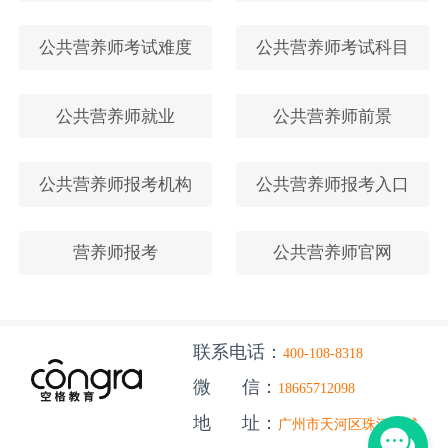
公共营养师考试难度
公共营养师考试科目
公共营养师就业
公共营养师前景
公共营养师报考机构
公共营养师报考入口
营养师报考
公共营养师官网
联系电话：
400-108-8318
微 信：
18665712098
地 址：
广州市天河区珠江新城