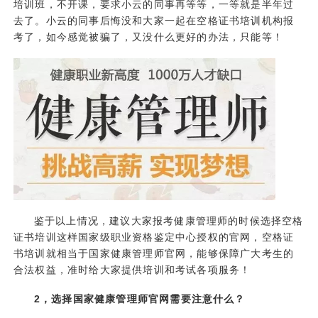
培训班，不开课，要求小云的同事再等等，一等就是半年过
去了。小云的同事后悔没和大家一起在空格证书培训机构报
考了，如今感觉被骗了，又没什么更好的办法，只能等！
鉴于以上情况，建议大家报考健康管理师的时候选择空格
证书培训这样国家级职业资格鉴定中心授权的官网，空格证
书培训就相当于
国家健康管理师官网
，能够保障广大考生的
合法权益，准时给大家提供培训和考试各项服务！
2，选择国家健康管理师官网需要注意什么？