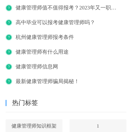
健康管理师值不值得报考？2023年又一职业技能等级证书重磅人才政策发布！
高中毕业可以报考健康管理师吗？
杭州健康管理师报考条件
健康管理师有什么用途
健康管理师信息网
最新健康管理师骗局揭秘！
热门标签
健康管理师知识框架
1