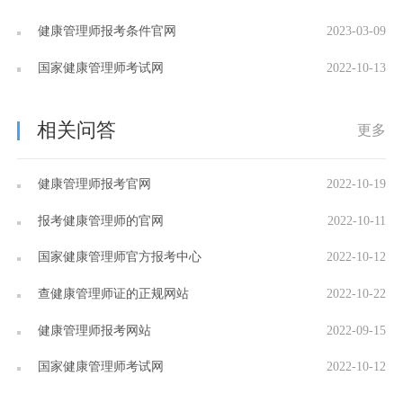
健康管理师报考条件官网
2023-03-09
国家健康管理师考试网
2022-10-13
相关问答
更多
健康管理师报考官网
2022-10-19
报考健康管理师的官网
2022-10-11
国家健康管理师官方报考中心
2022-10-12
查健康管理师证的正规网站
2022-10-22
健康管理师报考网站
2022-09-15
国家健康管理师考试网
2022-10-12