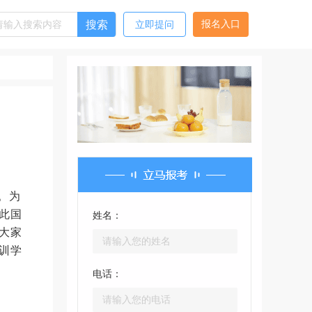
搜索
报名入口
立即提问
。为
此国
姓名：
大家
训学
电话：