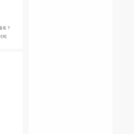
报名？
时间