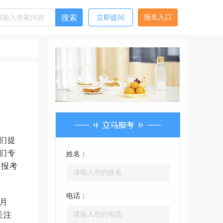
搜索
报名入口
立即提问
们提
们专
姓名：
师报考
电话：
月
关注