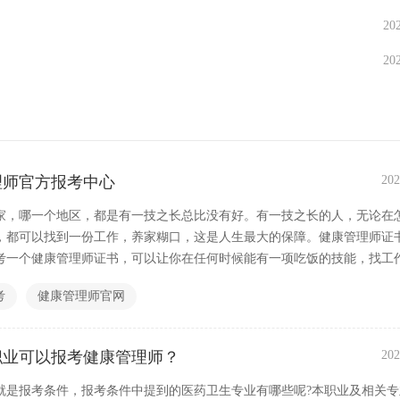
20
20
理师官方报考中心
202
家，哪一个地区，都是有一技之长总比没有好。有一技之长的人，无论在
，都可以找到一份工作，养家糊口，这是人生最大的保障。健康管理师证
考一个健康管理师证书，可以让你在任何时候能有一项吃饭的技能，找工
错的方向，毕竟中国人口基数大，大健康行业是未来发展的方向。因此不
考
健康管理师官网
，那么国家健康管理师官方报考中心在哪里呢？
职业可以报考健康管理师？
202
就是报考条件，报考条件中提到的医药卫生专业有哪些呢?本职业及相关专