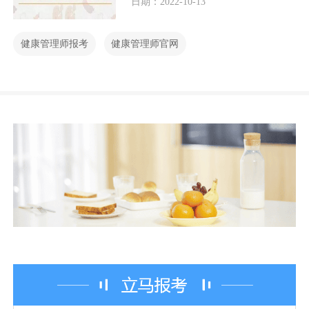
日期：2022-10-13
项技能证书，考一个健康管理师证书，
可以让你在任何时候能有一项吃饭的技
健康管理师报考
健康管理师官网
能，找工作好找，创业也是不错的方
向，毕竟中国人口基数大，大健康行业
是未来发展的方向。因此不少人想报考
健康管理师，那么国家健康管理师官方
报考中心在哪里呢？