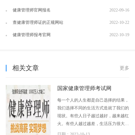
健康管理师官网报名
2022-09-16
查健康管理师证的正规网站
2022-10-22
健康管理师报考官网
2022-10-19
相关文章
更多
国家健康管理师考试网
每一个人的人生都是自己选择的结果，
我们选择不同的生活方式造就了我们的
现状。有些人日子越过越好，越来越红
火。有些人越过越差，生活压力很大。
为什么会出现两极分化的结果呢？因为
日期：2022-10-13