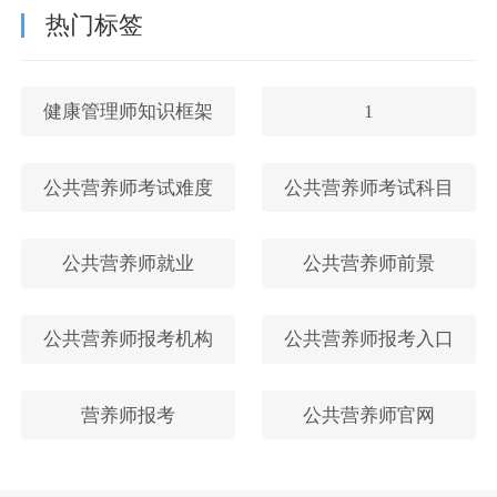
热门标签
健康管理师知识框架
1
公共营养师考试难度
公共营养师考试科目
公共营养师就业
公共营养师前景
公共营养师报考机构
公共营养师报考入口
营养师报考
公共营养师官网