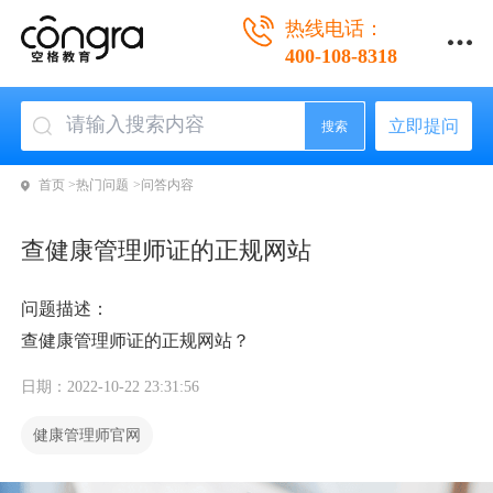
热线电话：
400-108-8318
立即提问
搜索
首页 >
热门问题 >
问答内容
查健康管理师证的正规网站
问题描述：
查健康管理师证的正规网站？
日期：2022-10-22 23:31:56
健康管理师官网