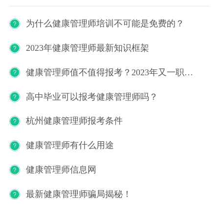
为什么健康管理师培训不可能是免费的？
2023年健康管理师最新知识框架
健康管理师值不值得报考？2023年又一职业技能等级证书重磅人才政策发布！
高中毕业可以报考健康管理师吗？
杭州健康管理师报考条件
健康管理师有什么用途
健康管理师信息网
最新健康管理师骗局揭秘！