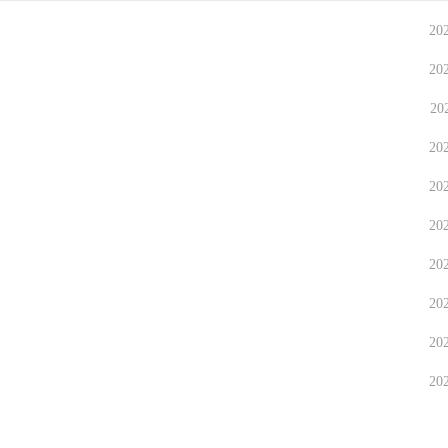
20
20
20
20
20
20
20
20
20
20