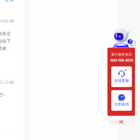
3-02-08
知名企
包括了
师来提
拨打服务电话
400-108-8318
在线客服
2-12-06
吧~
立即咨询