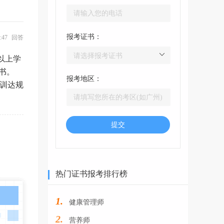
报考证书：
06:47 回答
以上学
书。
报考地区：
培训达规
提交
热门证书报考排行榜
1.
健康管理师
2.
营养师